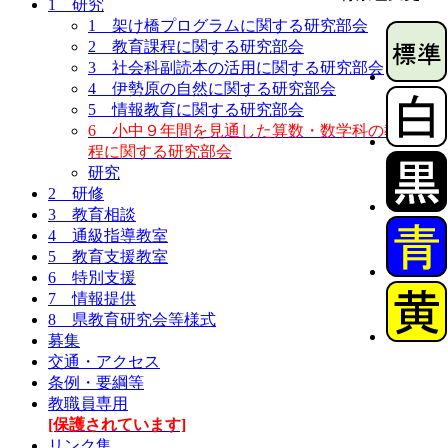
1 研究
1 架け橋プログラムに関する研究部会
2 教育課程に関する研究部会
3 社会科副読本の活用に関する研究部会
4 伊勢原の自然に関する研究部会
5 情報教育に関する研究部会
6 小中９年間を見通した算数・数学科の教育課
程に関する研究部会
研究
2 研修
3 教育相談
4 通級指導教室
5 教育支援教室
6 特別支援
7 情報提供
8 県教育研究会等様式
募集
交通・アクセス
条例・要綱等
教職員専用
[保護されています]
リンク集