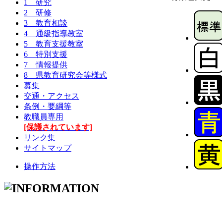
1 研究
2 研修
3 教育相談
4 通級指導教室
5 教育支援教室
6 特別支援
7 情報提供
8 県教育研究会等様式
募集
交通・アクセス
条例・要綱等
教職員専用
[保護されています]
リンク集
サイトマップ
操作方法